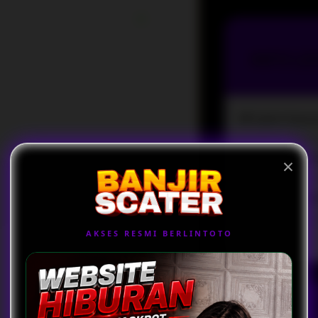
INFO L
Tingkat Kepua
Standar Layan
×
+4 lebih
Layanan Custo
banyak
AKSES RESMI BERLINTOTO
Platform